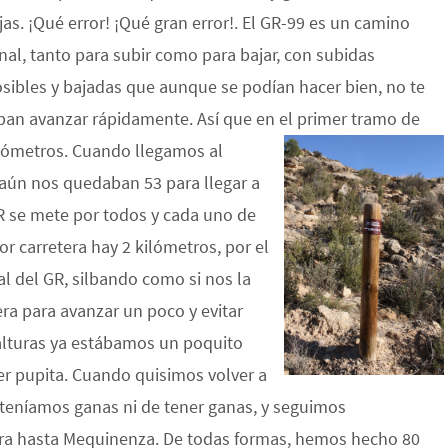
rjas. ¡Qué error! ¡Qué gran error!. El GR-99 es un camino
rnal, tanto para subir como para bajar, con subidas
sibles y bajadas que aunque se podían hacer bien, no te
ban avanzar rápidamente. Así que en el primer tramo de
ilómetros. Cuando llegamos al
 aún nos quedaban 53 para llegar a
R se mete por todos y cada uno de
r carretera hay 2 kilómetros, por el
l del GR, silbando como si nos la
a para avanzar un poco y evitar
 alturas ya estábamos un poquito
er pupita. Cuando quisimos volver a
teníamos ganas ni de tener ganas, y seguimos
era hasta Mequinenza. De todas formas, hemos hecho 80