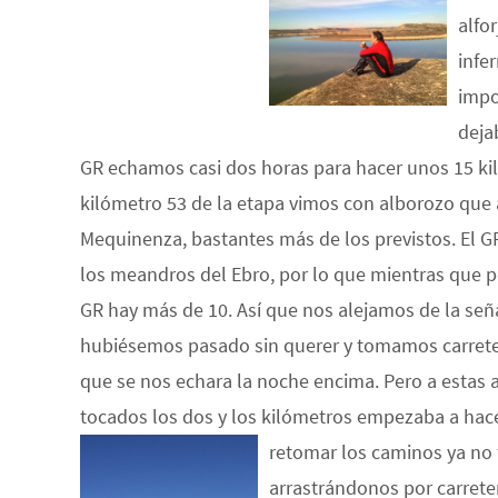
alfo
infe
impo
deja
GR echamos casi
dos horas para hacer unos 15 k
kilómetro 53 de la etapa vimos con alborozo que
Mequinenza, bastantes más de los previstos. El G
los meandros del Ebro, por lo que mientras que po
GR hay más de 10. Así que nos alejamos de la seña
hubiésemos pasado sin querer y tomamos carreter
que se nos echara la noche encima. Pero a estas
tocados los dos y los kilómetros empezaba a hac
retomar los caminos ya no
arrastrándonos por carret