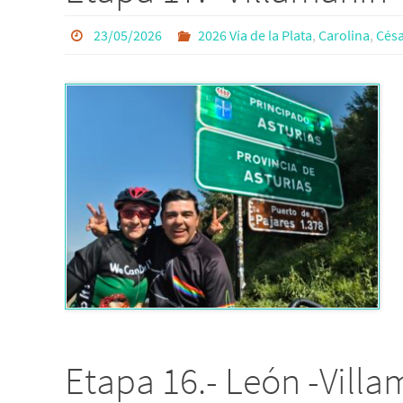
23/05/2026
2026 Vía de la Plata
,
Carolina
,
Césa
Etapa 16.- León -Vill