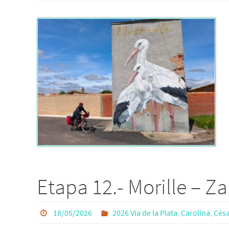
Etapa 12.- Morille – 
18/05/2026
2026 Vía de la Plata
,
Carolina
,
Césa