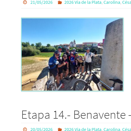
21/05/2026
2026 Vía de la Plata
,
Carolina
,
Césa
Etapa 14.- Benavente 
20/05/2026
2026 Vía de la Plata
,
Carolina
,
Césa