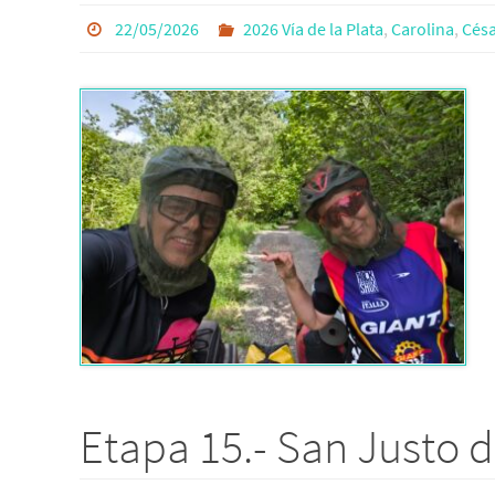
22/05/2026
2026 Vía de la Plata
,
Carolina
,
Césa
Etapa 15.- San Justo d