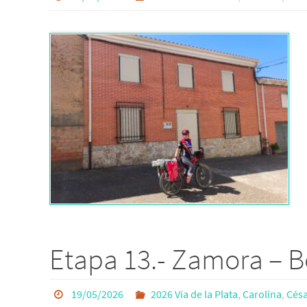
Etapa 13.- Zamora – 
19/05/2026
2026 Vía de la Plata
,
Carolina
,
Césa