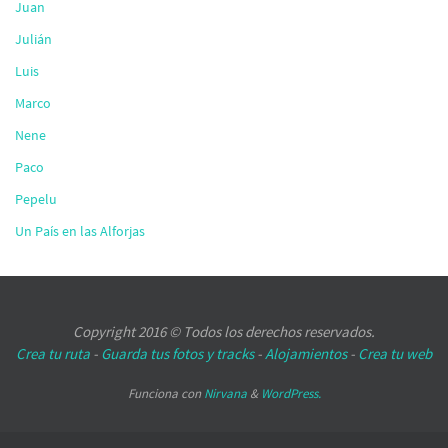
Juan
Julián
Luis
Marco
Nene
Paco
Pepelu
Un País en las Alforjas
Copyright 2016 © Todos los derechos reservados.
Crea tu ruta
-
Guarda tus fotos y tracks
-
Alojamientos
-
Crea tu web
Funciona con
Nirvana
&
WordPress.