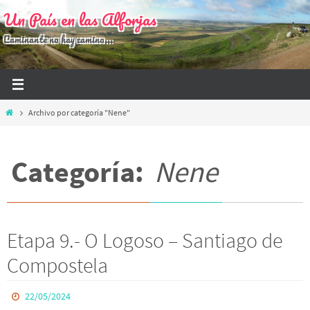
Ir
Un País en las Alforjas
al
Caminante no hay camino...
contenido
Inicio
Archivo por categoría "Nene"
Categoría:
Nene
Etapa 9.- O Logoso – Santiago de
Compostela
22/05/2024