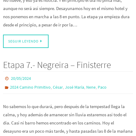
No llueve, y eso ya es noticia. Y en principio el día no pinta mal,
aunque no será así siempre. Desayunamos hoy en el mismo hotel y
nos ponemos en marcha a las 8 en punto. La etapa ya empieza dura
desde el principio, a pesar de ir por la…
SEGUIR LEYENDO
Etapa 7.- Negreira – Finisterre
20/05/2024
,
,
,
,
2024 Camino Primitivo
César
José María
Nene
Paco
No sabemos lo que durará, pero después de la tempestad llega la
calma, y hoy además de amanecer sin lluvia estaremos así todo el
día. Casi ni barro hemos encontrado en los caminos. Hoy el
desayuno era un poco más tarde, y hasta pasadas las 8 de la mañana