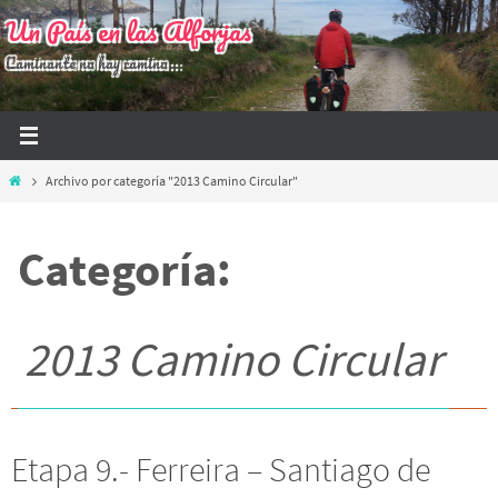
Ir
Un País en las Alforjas
al
Caminante no hay camino...
contenido
Inicio
Archivo por categoría "2013 Camino Circular"
Categoría:
2013 Camino Circular
Etapa 9.- Ferreira – Santiago de