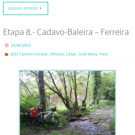
SEGUIR LEYENDO
Etapa 8.- Cadavo-Baleira – Ferreira
14/06/2013
,
,
,
,
2013 Camino Circular
Alfonso
César
José María
Paco