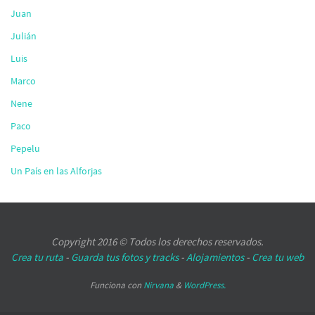
Juan
Julián
Luis
Marco
Nene
Paco
Pepelu
Un País en las Alforjas
Copyright 2016 © Todos los derechos reservados.
Crea tu ruta
-
Guarda tus fotos y tracks
-
Alojamientos
-
Crea tu web
Funciona con
Nirvana
&
WordPress.