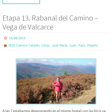
Etapa 13. Rabanal del Camino –
Vega de Valcarce
16/06/2015
,
,
,
,
,
2015 Camino Catalán
César
José María
Juan
Paco
Pepelu
A las 7 estábamos desayunando en el mismo hostal con las bicis ya