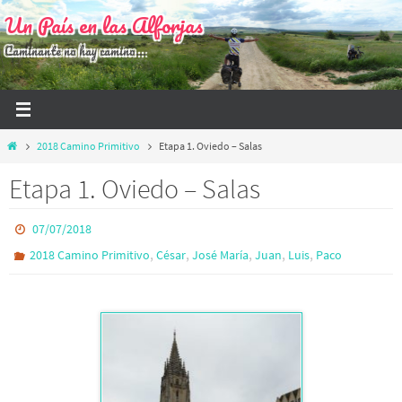
Ir
Un País en las Alforjas
al
Caminante no hay camino...
contenido
Inicio
2018 Camino Primitivo
Etapa 1. Oviedo – Salas
Etapa 1. Oviedo – Salas
07/07/2018
,
,
,
,
,
2018 Camino Primitivo
César
José María
Juan
Luis
Paco