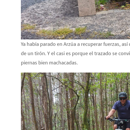
Ya había parado en Arzúa a recuperar fuerzas, así
de un tirón. Y el casi es porque el trazado se con
piernas bien machacadas.