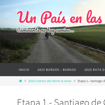
Ir
Un País en las
al
contenido
Caminante no hay camino...
Ir
INICIO
2025 BURGOS – BURGOS
2025 RUTA D
al
contenido
Inicio
2024 Camino del Norte al revés
Etapa 1.- Santiago
Etapa 1.- Santiago d