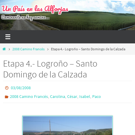
Ir
Un País en las Alforjas
al
Caminante no hay camino...
contenido
Inicio
2008 Camino Francés
Etapa 4.- Logroño – Santo Domingo de la Calzada
Etapa 4.- Logroño – Santo
Domingo de la Calzada
03/08/2008
,
,
,
,
2008 Camino Francés
Carolina
César
Isabel
Paco