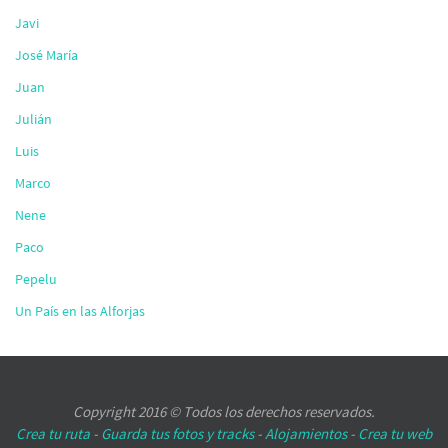
Javi
José María
Juan
Julián
Luis
Marco
Nene
Paco
Pepelu
Un País en las Alforjas
Copyright 2016 © Todos los derechos reservados.
Crea tu ruta
-
Guarda tus fotos y tracks
-
Alojamientos
-
Crea tu web