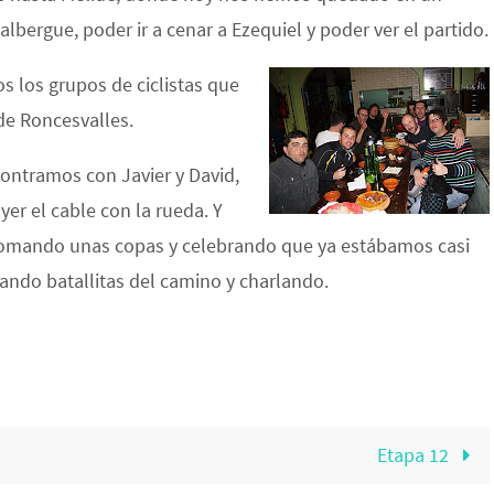
lbergue, poder ir a cenar a Ezequiel y poder ver el partido.
s los grupos de ciclistas que
de Roncesvalles.
contramos con Javier y David,
er el cable con la rueda. Y
tomando unas copas y celebrando que ya estábamos casi
tando batallitas del camino y charlando.
Etapa 12