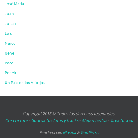
José María
Juan
Julián
Luis
Marco
Nene
Paco
Pepelu
Un País en las Alforjas
Copyright 2016 © Todos los derechos reservados.
Crea tu ruta
-
Guarda tus fotos y tracks
-
Alojamientos
-
Crea tu web
Funciona con
Nirvana
&
WordPress.