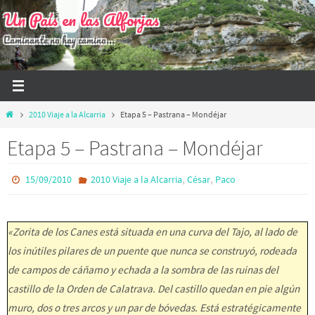
Ir
Un País en las Alforjas
al
Caminante no hay camino...
contenido
Inicio
2010 Viaje a la Alcarria
Etapa 5 – Pastrana – Mondéjar
Etapa 5 – Pastrana – Mondéjar
,
,
15/09/2010
2010 Viaje a la Alcarria
César
Paco
«Zorita de los Canes está situada en una curva del Tajo, al lado de
los inútiles pilares de un puente que nunca se construyó, rodeada
de campos de cáñamo y echada a la sombra de las ruinas del
castillo de la Orden de Calatrava. Del castillo quedan en pie algún
muro, dos o tres arcos y un par de bóvedas. Está estratégicamente