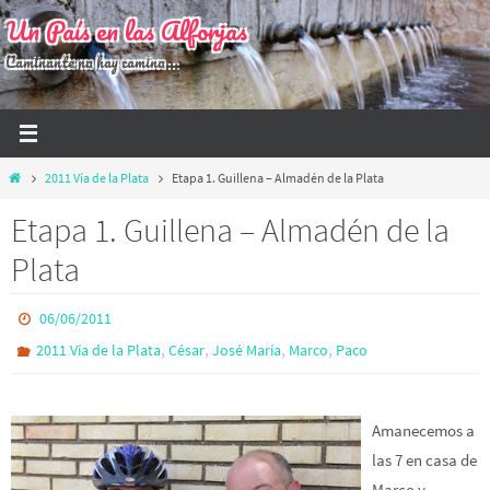
Ir
Un País en las Alforjas
al
Caminante no hay camino...
contenido
Inicio
2011 Vía de la Plata
Etapa 1. Guillena – Almadén de la Plata
Etapa 1. Guillena – Almadén de la
Plata
06/06/2011
,
,
,
,
2011 Vía de la Plata
César
José María
Marco
Paco
Amanecemos a
las 7 en casa de
Marco y