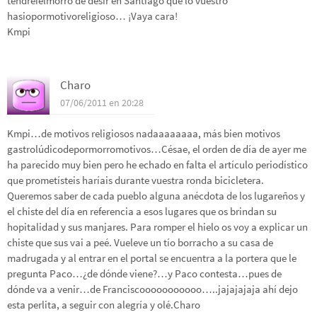
tendreielmorro de desir en Santiago que lo vuestro
hasiopormotivoreligioso… ¡Vaya cara!
Kmpi
Charo
07/06/2011 en 20:28
Kmpi…de motivos religiosos nadaaaaaaaa, más bien motivos
gastrolúdicodepormorromotivos…Césae, el orden de día de ayer me
ha parecido muy bien pero he echado en falta el artículo periodístico
que prometísteis haríais durante vuestra ronda bicicletera.
Queremos saber de cada pueblo alguna anécdota de los lugareños y
el chiste del día en referencia a esos lugares que os brindan su
hopitalidad y sus manjares. Para romper el hielo os voy a explicar un
chiste que sus vai a peé. Vueleve un tío borracho a su casa de
madrugada y al entrar en el portal se encuentra a la portera que le
pregunta Paco…¿de dónde viene?…y Paco contesta…pues de
dónde va a venir…de Franciscooooooooooo…..jajajajaja ahí dejo
esta perlita, a seguir con alegría y olé.Charo