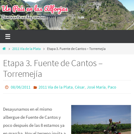
Ir
Un País en las Alforjas
al
Caminante no hay camino...
contenido
Inicio
2011 Vía de la Plata
Etapa 3. Fuente de Cantos – Torremejía
Etapa 3. Fuente de Cantos –
Torremejía
,
,
,
08/06/2011
2011 Vía de la Plata
César
José María
Paco
Desayunamos en el mismo
albergue de Fuente de Cantos y
poco después de las 8 estamos ya
en marcha. Hoy el terreno invita a