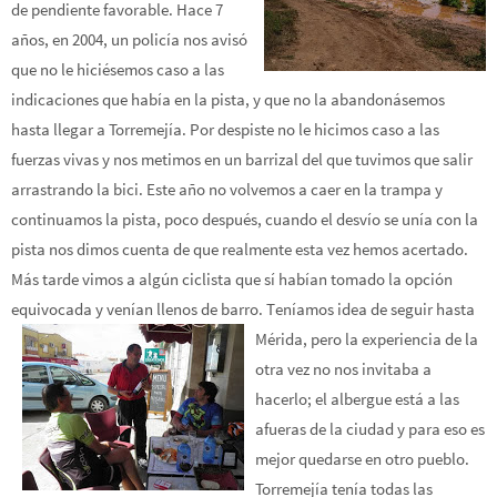
de pendiente favorable. Hace 7
años, en 2004, un policía nos avisó
que no le hiciésemos caso a las
indicaciones que había en la pista, y que no la abandonásemos
hasta llegar a Torremejía. Por despiste no le hicimos caso a las
fuerzas vivas y nos metimos en un barrizal del que tuvimos que salir
arrastrando la bici. Este año no volvemos a caer en la trampa y
continuamos la pista, poco después, cuando el desvío se unía con la
pista nos dimos cuenta de que realmente esta vez hemos acertado.
Más tarde vimos a algún ciclista que sí habían tomado la opción
equivocada y venían llenos de barro. T
eníamos idea de seguir hasta
Mérida, pero la experiencia de la
otra vez no nos invitaba a
hacerlo; el albergue está a las
afueras de la ciudad y para eso es
mejor quedarse en otro pueblo.
Torremejía tenía todas las