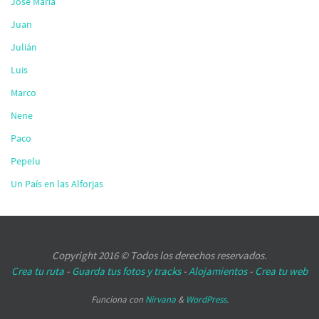
José María
Juan
Julián
Luis
Marco
Nene
Paco
Pepelu
Un País en las Alforjas
Copyright 2016 © Todos los derechos reservados.
Crea tu ruta
-
Guarda tus fotos y tracks
-
Alojamientos
-
Crea tu web
Funciona con
Nirvana
&
WordPress.