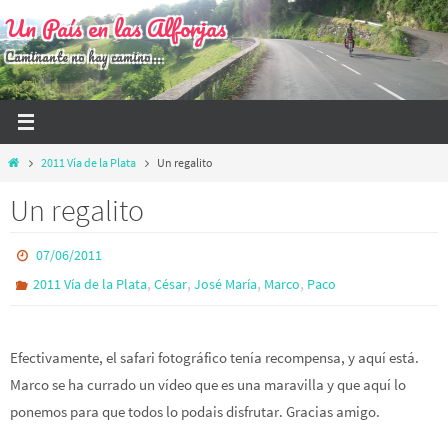
Ir
Un País en las Alforjas
al
Caminante no hay camino...
contenido
Inicio
2011 Vía de la Plata
Un regalito
Un regalito
07/06/2011
,
,
,
,
2011 Vía de la Plata
César
José María
Marco
Paco
Efectivamente, el safari fotográfico tenía recompensa, y aquí está.
Marco se ha currado un vídeo que es una maravilla y que aquí lo
ponemos para que todos lo podais disfrutar. Gracias amigo.