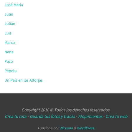
José María
Juan
Julián
Luis
Marco
Nene
Paco
Pepelu
Un País en las Alforjas
Copyright 2016 © Todos los derechos reservados.
Crea tu ruta
-
Guarda tus fotos y tracks
-
Alojamientos
-
Crea tu web
Funciona con
Nirvana
&
WordPress.