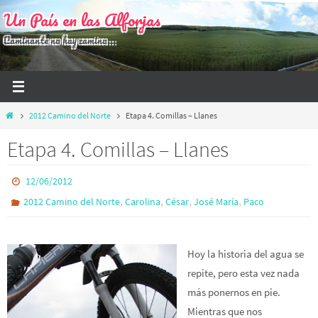
Ir
Un País en las Alforjas
al
Caminante no hay camino...
contenido
Inicio
2012 Camino del Norte
Etapa 4. Comillas – Llanes
Etapa 4. Comillas – Llanes
12/06/2012
,
,
,
,
2012 Camino del Norte
Carolina
César
José María
Paco
Hoy la historia del agua se
repite, pero esta vez nada
más ponernos en pie.
Mientras que nos