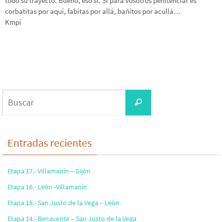
todo su trayecto. Bueno, eso sí. Si para vosotros penitenciar es
corbatitas por aquí, fabitas por allá, bañitos por acullá…
Kmpi
Buscar:
Buscar
Entradas recientes
Etapa 17.- Villamanín – Gijón
Etapa 16.- León -Villamanín
Etapa 15.- San Justo de la Vega – León
Etapa 14.- Benavente – San Justo de la Vega