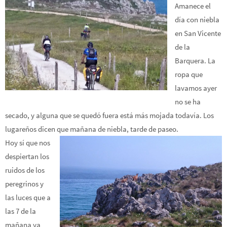
Amanece el
día con niebla
en San Vicente
de la
Barquera. La
ropa que
lavamos ayer
no se ha
secado, y alguna que se quedó fuera está más mojada todavía. Los
lugareños dicen que mañana de niebla, tarde de paseo.
Hoy sí que nos
despiertan los
ruidos de los
peregrinos y
las luces que a
las 7 de la
mañana ya