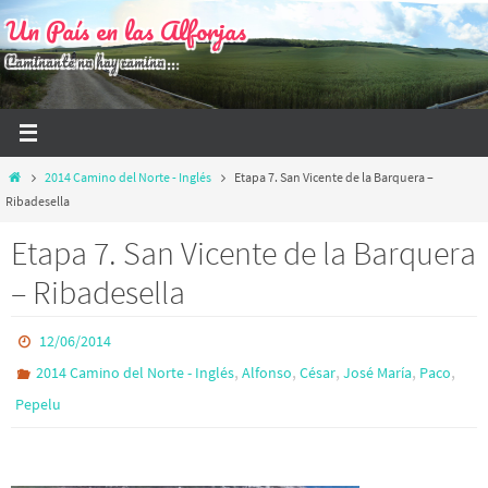
Ir
Un País en las Alforjas
al
Caminante no hay camino...
contenido
Inicio
2014 Camino del Norte - Inglés
Etapa 7. San Vicente de la Barquera –
Ribadesella
Etapa 7. San Vicente de la Barquera
– Ribadesella
12/06/2014
,
,
,
,
,
2014 Camino del Norte - Inglés
Alfonso
César
José María
Paco
Pepelu