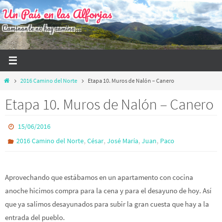
Ir
Un País en las Alforjas
al
Caminante no hay camino...
contenido
Inicio
2016 Camino del Norte
Etapa 10. Muros de Nalón – Canero
Etapa 10. Muros de Nalón – Canero
15/06/2016
,
,
,
,
2016 Camino del Norte
César
José María
Juan
Paco
Aprovechando que estábamos en un apartamento con cocina
anoche hicimos compra para la cena y para el desayuno de hoy. Así
que ya salimos desayunados para subir la gran cuesta que hay a la
entrada del pueblo.