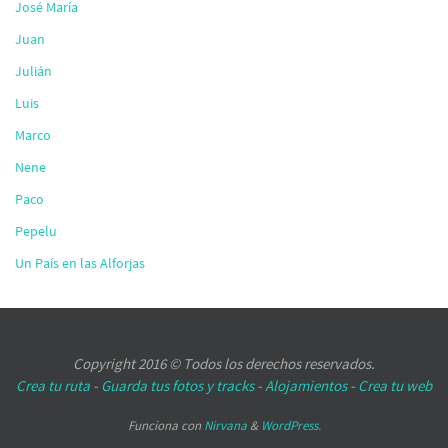
José María
Juan
Julián
Luis
Marco
Nene
Paco
Pepelu
Un País en las Alforjas
Copyright 2016 © Todos los derechos reservados.
Crea tu ruta
-
Guarda tus fotos y tracks
-
Alojamientos
-
Crea tu web
Funciona con
Nirvana
&
WordPress.