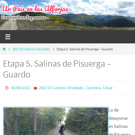
Ir
Un País en las Alforjas
al
Caminante no hay camino...
contenido
Inicio
2022 El Camino Olvidado
Etapa 5. Salinas de Pisuerga – Guardo
Etapa 5. Salinas de Pisuerga –
Guardo
,
,
30/09/2022
2022 El Camino Olvidado
Carolina
César
Lo de
desayunar
en Salinas
de Pisuerga