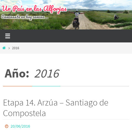
Ir
Un País en las Alforjas
al
Caminante no hay camino...
contenido
Inicio
2016
Año:
2016
Etapa 14. Arzúa – Santiago de
Compostela
20/06/2016