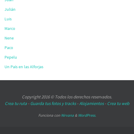
Julián
Luis
Marco
Nene
Paco
Pepelu
Un País en las Alforjas
Copyright 2016 © Todos los derechos reservados.
Crea tu ruta
-
Guarda tus fotos y tracks
-
Alojamientos
-
Crea tu web
Funciona con
Nirvana
&
WordPress.