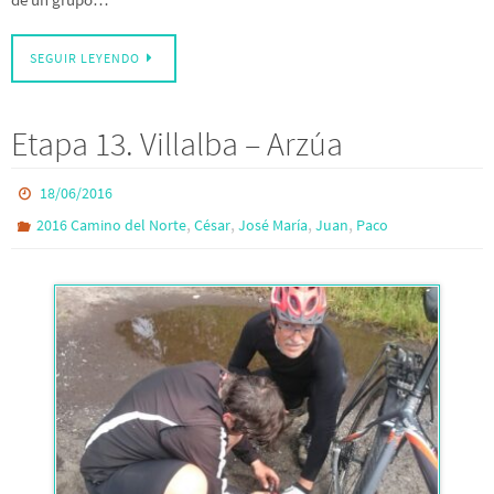
SEGUIR LEYENDO
Etapa 13. Villalba – Arzúa
18/06/2016
,
,
,
,
2016 Camino del Norte
César
José María
Juan
Paco