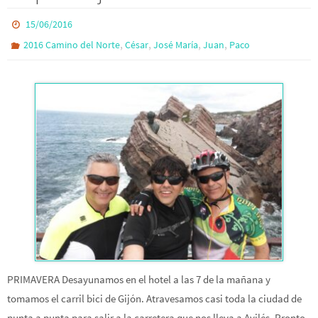
15/06/2016
,
,
,
,
2016 Camino del Norte
César
José María
Juan
Paco
PRIMAVERA Desayunamos en el hotel a las 7 de la mañana y
tomamos el carril bici de Gijón. Atravesamos casi toda la ciudad de
punta a punta para salir a la carretera que nos lleva a Avilés. Pronto